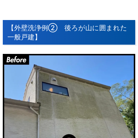
【外壁洗浄例② 後ろが山に囲まれた
一般戸建】