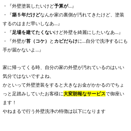
・『外壁塗装したいけど
予算が
...』
・『
築５年だけど
なんか家の裏側が汚れてきたけど、塗装
するのはまだ早いしなあ...』
・『
足場を建てたくない
けど外壁を綺麗にしたいなあ...』
・『外壁が
苔（コケ）
と
カビだらけ
に...自分で洗浄するにも
手が届かないよ...』
家に帰ってくる時、自分の家の外壁が汚れているのはいい
気分ではないですよね、
かといって外壁塗装をすると大きなお金がかかるのでちょ
っと足踏みしていたお客様に
大変朗報なサービス
で御座い
ます！
やねまるで行う外壁洗浄の特徴は以下になります