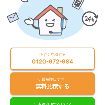
今すぐ見積する
0120-972-984
＼ 最短即日訪問／
無料見積する
＼ 友達追加するだけ／