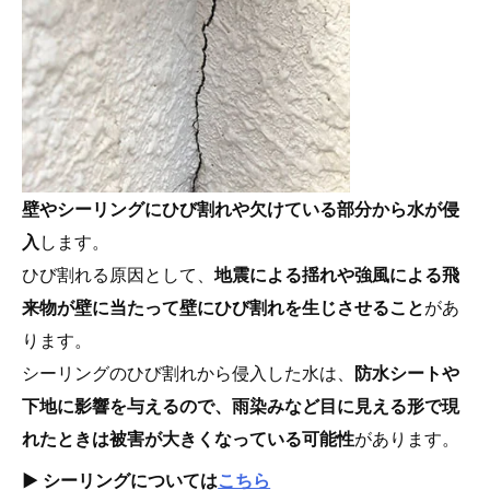
壁やシーリングにひび割れや欠けている部分から水が侵
入
します。
ひび割れる原因として、
地震による揺れや強風による飛
来物が壁に当たって壁にひび割れを生じさせること
があ
ります。
シーリングのひび割れから侵入した水は、
防水シートや
下地に影響を与えるので、雨染みなど目に見える形で現
れたときは被害が大きくなっている可能性
があります。
▶︎ シーリングについては
こちら