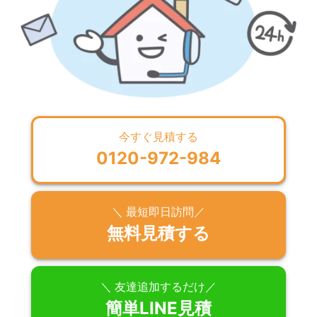
今すぐ見積する
0120-972-984
＼ 最短即日訪問／
無料見積する
＼ 友達追加するだけ／
簡単LINE見積