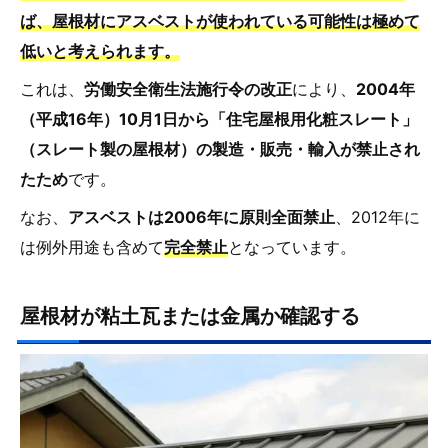
ば、屋根材にアスベストが使われている可能性は極めて
低いと考えられます。
これは、
労働安全衛生法施行令の改正
により、
2004年
（平成16年）10月1日から「住宅屋根用化粧スレート」
（スレート製の屋根材）の製造・販売・輸入が禁止され
たため
です。
なお、
アスベストは2006年に原則全面禁止
、2012年に
は例外用途も含めて
完全禁止
となっています。
屋根材が粘土瓦または金属か確認する