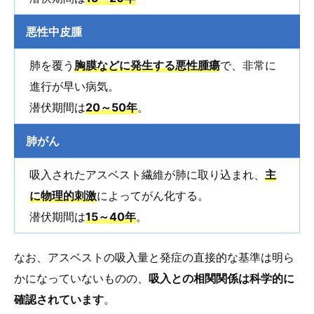
悪性中皮腫
肺を覆う
胸膜などに発生する悪性腫瘍
で、非常に
進行が早い病気。
潜伏期間は
20～50年
。
肺がん
吸入されたアスベスト繊維が肺に取り込まれ、
主
に物理的刺激
によってがん化する。
潜伏期間は
15～40年
。
なお、アスベストの吸入量と発症の直接的な基準は明ら
かになっていないものの、
吸入との相関関係は科学的に
確認されています
。