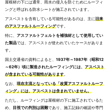
屋根材の下には通常、雨水の侵入を防ぐためにルーフィ
ングと呼ばれる防水シートが施工されています。
アスベストを含有している可能性があるのは、主に
旧来
のアスファルトルーフィング
です。
特に、
アスファルトフェルトを補強材として使用してい
た製品
では、アスベストが使われていたケースがありま
す。
国土交通省の資料によると、
1937年～1987年（昭和12
～62年）頃に製造されたルーフィングには、
アスベスト
が含まれている可能性があります
。
なお、
現在主流となっている「改質アスファルトルーフ
ィング」には、アスベストは含まれていません。
ただし、ルーフィングは屋根材の下に施工されているた
め、
目視での判別は困難
であり、施工記録の確認や専門