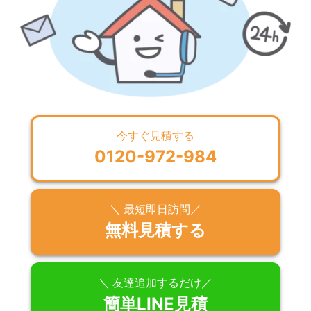
今すぐ見積する
0120-972-984
＼ 最短即日訪問／
無料見積する
＼ 友達追加するだけ／
簡単LINE見積