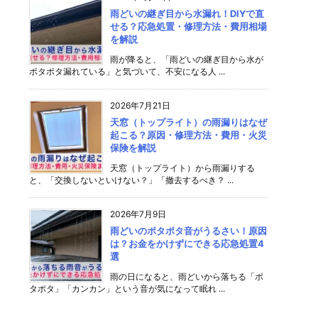
雨どいの継ぎ目から水漏れ！DIYで直
せる？応急処置・修理方法・費用相場
を解説
雨が降ると、「雨どいの継ぎ目から水が
ポタポタ漏れている」と気づいて、不安になる人 ...
2026年7月21日
天窓（トップライト）の雨漏りはなぜ
起こる？原因・修理方法・費用・火災
保険を解説
天窓（トップライト）から雨漏りする
と、「交換しないといけない？」「撤去するべき？ ...
2026年7月9日
雨どいのポタポタ音がうるさい！原因
は？お金をかけずにできる応急処置4
選
雨の日になると、雨どいから落ちる「ポ
タポタ」「カンカン」という音が気になって眠れ ...