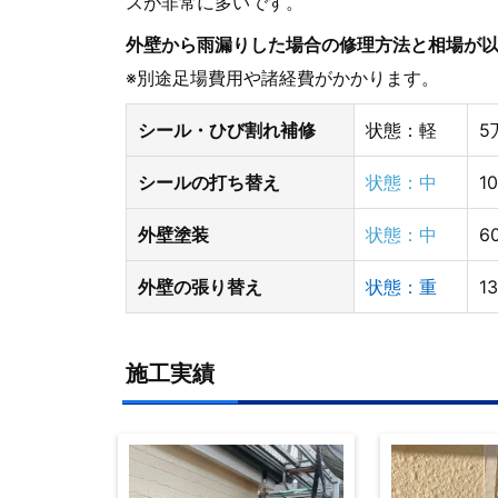
スが非常に多いです。
外壁から雨漏りした場合の修理方法と相場が
※別途足場費用や諸経費がかかります。
シール・ひび割れ補修
状態：軽
5
シールの打ち替え
状態：中
1
外壁塗装
状態：中
6
外壁の張り替え
状態：重
1
施工実績