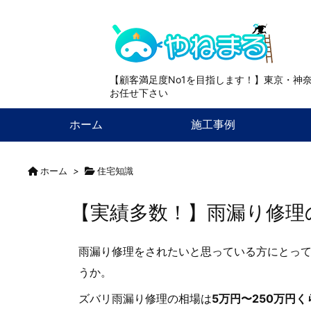
【顧客満足度No1を目指します！】東京・神
お任せ下さい
ホーム
施工事例
ホーム
>
住宅知識
【実績多数！】雨漏り修理
雨漏り修理をされたいと思っている方にとっ
うか。
ズバリ雨漏り修理の相場は
5万円〜250万円く