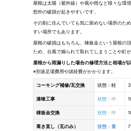
屋根は太陽（紫外線）や風や雨など様々な環
想外の破損が起きやすいです。
その割に住んでいても気に留めない場所のた
すい場所でもあります。
屋根の破損はもちろん、棟板金という屋根の
ため、台風で煽られて取れてしまうことや釘
屋根から雨漏りした場合の修理方法と相場が
※別途足場費用や諸経費がかかります。
コーキング補修/瓦交換
状態：軽
漆喰工事
状態：中
棟板金交換
状態：中
葺き直し（瓦のみ）
状態：重