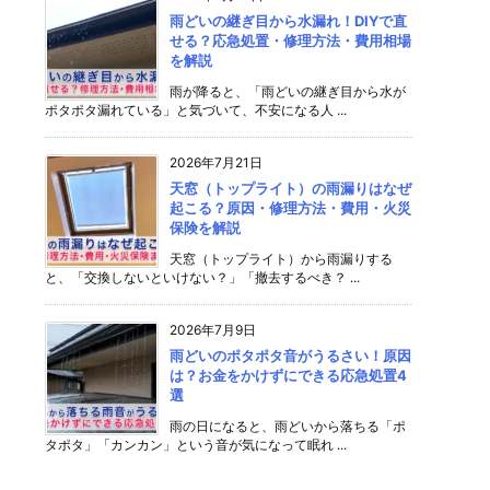
雨どいの継ぎ目から水漏れ！DIYで直
せる？応急処置・修理方法・費用相場
を解説
雨が降ると、「雨どいの継ぎ目から水が
ポタポタ漏れている」と気づいて、不安になる人 ...
2026年7月21日
天窓（トップライト）の雨漏りはなぜ
起こる？原因・修理方法・費用・火災
保険を解説
天窓（トップライト）から雨漏りする
と、「交換しないといけない？」「撤去するべき？ ...
2026年7月9日
雨どいのポタポタ音がうるさい！原因
は？お金をかけずにできる応急処置4
選
雨の日になると、雨どいから落ちる「ポ
タポタ」「カンカン」という音が気になって眠れ ...