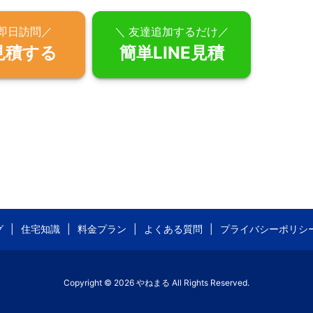
短即日訪問／
＼ 友達追加するだけ／
見積する
簡単LINE見積
グ
住宅知識
料金プラン
よくある質問
プライバシーポリシ
Copyright ©
2026
やねまる
All Rights Reserved.