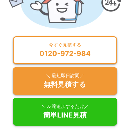
今すぐ見積する
0120-972-984
＼ 最短即日訪問／
無料見積する
＼ 友達追加するだけ／
簡単LINE見積