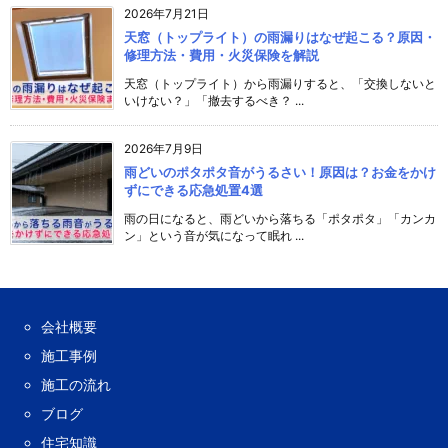
2026年7月21日
天窓（トップライト）の雨漏りはなぜ起こる？原因・
修理方法・費用・火災保険を解説
天窓（トップライト）から雨漏りすると、「交換しないと
いけない？」「撤去するべき？ ...
2026年7月9日
雨どいのポタポタ音がうるさい！原因は？お金をかけ
ずにできる応急処置4選
雨の日になると、雨どいから落ちる「ポタポタ」「カンカ
ン」という音が気になって眠れ ...
会社概要
施工事例
施工の流れ
ブログ
住宅知識