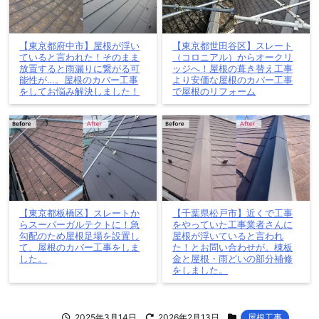
【東京都府中市】屋根が浮い
【東京都世田谷区】スレート
ていると言われた！そのまま
（コロニアル）からオークリ
放置すると雨漏りに繋がる可
ッジへ！屋根の葺き替え工事
能性が…。屋根のカバー工事
より安価な屋根のカバー工事
をしてお悩み解決しました！
で屋根のリフォーム
【東京都板橋区】スレートか
【千葉県松戸市】近くで工事
らスーパーガルテクトに！急
をやっていた工事業者さんに
勾配のため屋根足場を設置し
屋根が浮いていると言われ
て、屋根のカバー工事をしま
た！とお問い合わせが。棟板
した。
金と屋根・雨どいの部分補修
をしました。
2025年3月14日
2026年2月13日
屋根工事
,