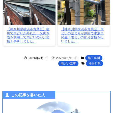
【神奈川県横浜市青葉区】強
【神奈川県横浜市青葉区】雨
風で雨どいが外れた！火災保
どいの詰まりが原因で水漏れ
険を利用して雨どいの部分交
発生！雨どいの部分交換を行
換工事をしました。
いました。
2026年2月9日
2026年2月13日
施工事例
,
雨どい工事
神奈川県
この記事を書いた人