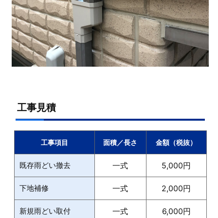
工事見積
工事項目
面積／長さ
金額（税抜）
既存雨どい撤去
一式
5,000円
下地補修
一式
2,000円
新規雨どい取付
一式
6,000円