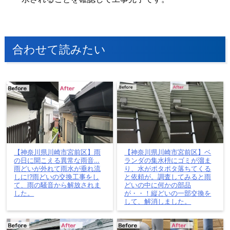
合わせて読みたい
【神奈川県川崎市宮前区】雨
【神奈川県川崎市宮前区】ベ
の日に聞こえる異常な雨音…
ランダの集水枡にゴミが溜ま
雨どいが外れて雨水が垂れ流
り、水がポタポタ落ちてくる
しに!?雨どいの交換工事をし
と依頼が。調査してみると雨
て、雨の騒音から解放されま
どいの中に何かの部品
した。
が・・！縦どいの一部交換を
して、解消しました。