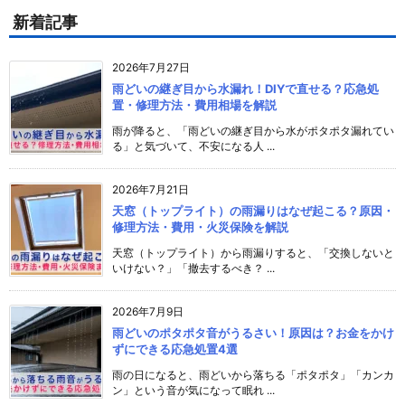
新着記事
2026年7月27日
雨どいの継ぎ目から水漏れ！DIYで直せる？応急処
置・修理方法・費用相場を解説
雨が降ると、「雨どいの継ぎ目から水がポタポタ漏れてい
る」と気づいて、不安になる人 ...
2026年7月21日
天窓（トップライト）の雨漏りはなぜ起こる？原因・
修理方法・費用・火災保険を解説
天窓（トップライト）から雨漏りすると、「交換しないと
いけない？」「撤去するべき？ ...
2026年7月9日
雨どいのポタポタ音がうるさい！原因は？お金をかけ
ずにできる応急処置4選
雨の日になると、雨どいから落ちる「ポタポタ」「カンカ
ン」という音が気になって眠れ ...