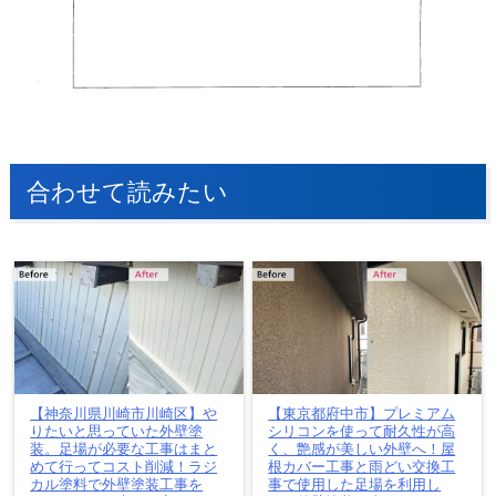
合わせて読みたい
【神奈川県川崎市川崎区】や
【東京都府中市】プレミアム
りたいと思っていた外壁塗
シリコンを使って耐久性が高
装。足場が必要な工事はまと
く、艶感が美しい外壁へ！屋
めて行ってコスト削減！ラジ
根カバー工事と雨どい交換工
カル塗料で外壁塗装工事を
事で使用した足場を利用し