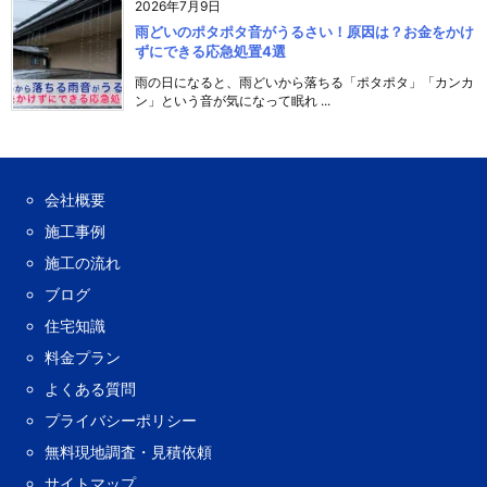
2026年7月9日
雨どいのポタポタ音がうるさい！原因は？お金をかけ
ずにできる応急処置4選
雨の日になると、雨どいから落ちる「ポタポタ」「カンカ
ン」という音が気になって眠れ ...
会社概要
施工事例
施工の流れ
ブログ
住宅知識
料金プラン
よくある質問
プライバシーポリシー
無料現地調査・見積依頼
サイトマップ