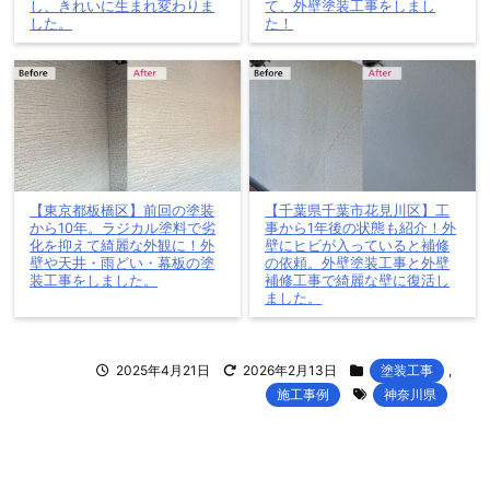
し、きれいに生まれ変わりま
て、外壁塗装工事をしまし
した。
た！
【東京都板橋区】前回の塗装
【千葉県千葉市花見川区】工
から10年。ラジカル塗料で劣
事から1年後の状態も紹介！外
化を抑えて綺麗な外観に！外
壁にヒビが入っていると補修
壁や天井・雨どい・幕板の塗
の依頼。外壁塗装工事と外壁
装工事をしました。
補修工事で綺麗な壁に復活し
ました。
2025年4月21日
2026年2月13日
塗装工事
,
施工事例
神奈川県