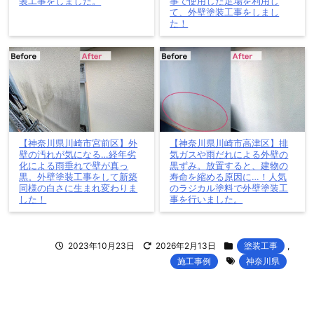
装工事をしました。
事で使用した足場を利用し
て、外壁塗装工事をしまし
た！
【神奈川県川崎市宮前区】外
【神奈川県川崎市高津区】排
壁の汚れが気になる…経年劣
気ガスや雨だれによる外壁の
化による雨垂れで壁が真っ
黒ずみ。放置すると、建物の
黒。外壁塗装工事をして新築
寿命を縮める原因に…！人気
同様の白さに生まれ変わりま
のラジカル塗料で外壁塗装工
した！
事を行いました。
2023年10月23日
2026年2月13日
塗装工事
,
施工事例
神奈川県