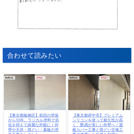
合わせて読みたい
【東京都板橋区】前回の塗装
【東京都府中市】プレミアム
から10年。ラジカル塗料で劣
シリコンを使って耐久性が高
化を抑えて綺麗な外観に！外
く、艶感が美しい外壁へ！屋
壁や天井・雨どい・幕板の塗
根カバー工事と雨どい交換工