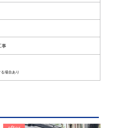
工事
する場合あり
after