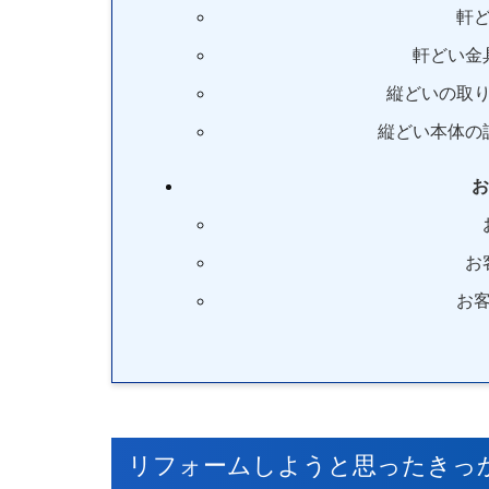
軒
軒どい金
縦どいの取
縦どい本体の
お
お
お
リフォームしようと思ったきっ