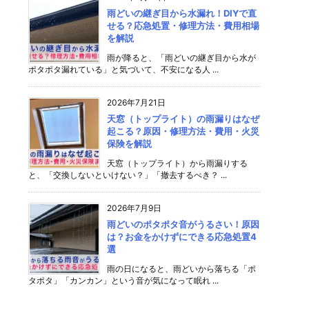
雨どいの継ぎ目から水漏れ！DIYで直
せる？応急処置・修理方法・費用相場
を解説
雨が降ると、「雨どいの継ぎ目から水が
ポタポタ漏れている」と気づいて、不安になる人 ...
2026年7月21日
天窓（トップライト）の雨漏りはなぜ
起こる？原因・修理方法・費用・火災
保険を解説
天窓（トップライト）から雨漏りする
と、「交換しないといけない？」「撤去するべき？ ...
2026年7月9日
雨どいのポタポタ音がうるさい！原因
は？お金をかけずにできる応急処置4
選
雨の日になると、雨どいから落ちる「ポ
タポタ」「カンカン」という音が気になって眠れ ...