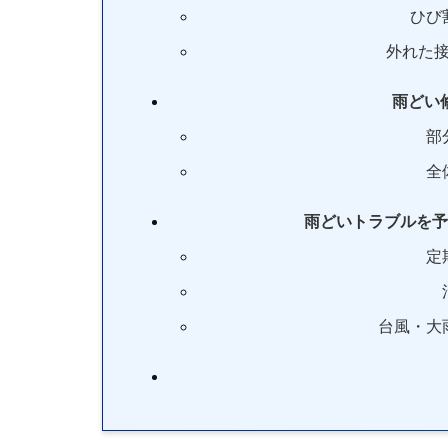
ひび
外れた
雨どい
部
全
雨どいトラブルを予
定
台風・大