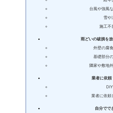
台風や強風
雪や
施工不
雨どいの破損を放
外壁の腐
基礎部分
隣家や敷地
業者に依頼
DI
業者に依頼
自分でで