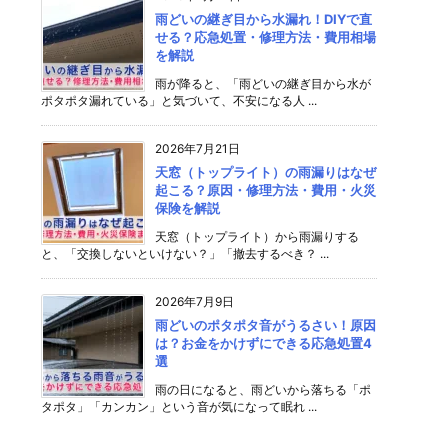
雨どいの継ぎ目から水漏れ！DIYで直
せる？応急処置・修理方法・費用相場
を解説
雨が降ると、「雨どいの継ぎ目から水が
ポタポタ漏れている」と気づいて、不安になる人 ...
2026年7月21日
天窓（トップライト）の雨漏りはなぜ
起こる？原因・修理方法・費用・火災
保険を解説
天窓（トップライト）から雨漏りする
と、「交換しないといけない？」「撤去するべき？ ...
2026年7月9日
雨どいのポタポタ音がうるさい！原因
は？お金をかけずにできる応急処置4
選
雨の日になると、雨どいから落ちる「ポ
タポタ」「カンカン」という音が気になって眠れ ...