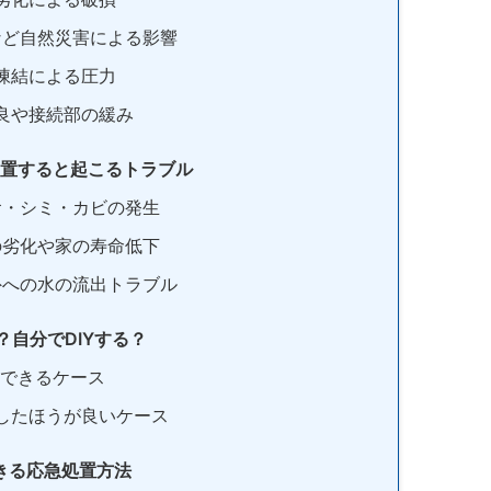
など自然災害による影響
凍結による圧力
良や接続部の緩み
置すると起こるトラブル
食・シミ・カビの発生
の劣化や家の寿命低下
外への水の流出トラブル
？自分でDIYする？
Yできるケース
したほうが良いケース
きる応急処置方法