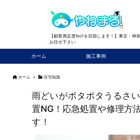
【顧客満足度No1を目指します！】東京・神
お任せ下さい
ホーム
施工事例
ホーム
>
住宅知識
雨どいがポタポタうるさい
置NG！応急処置や修理方
す！