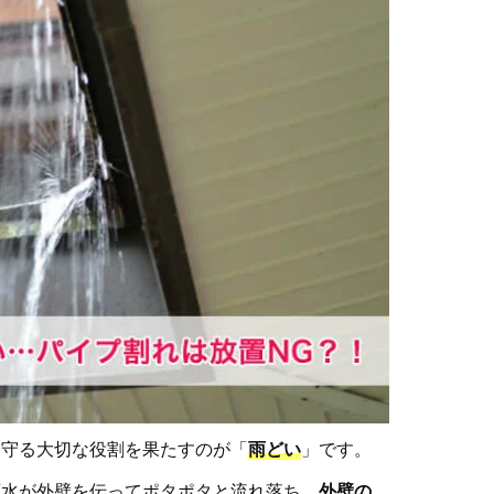
ら守る大切な役割を果たすのが「
雨どい
」です。
雨水が外壁を伝ってポタポタと流れ落ち、
外壁の