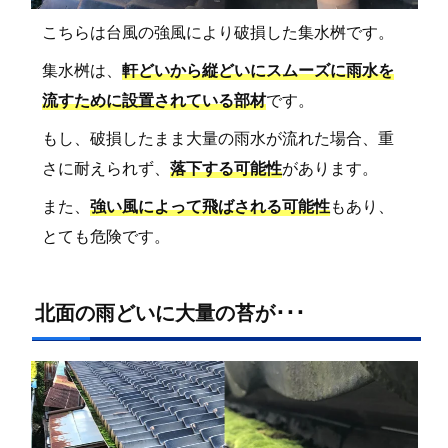
こちらは台風の強風により破損した集水桝です。
集水桝は、
軒どいから縦どいにスムーズに雨水を
流すために設置されている部材
です。
もし、破損したまま大量の雨水が流れた場合、重
さに耐えられず、
落下する可能性
があります。
また、
強い風によって飛ばされる可能性
もあり、
とても危険です。
北面の雨どいに大量の苔が･･･