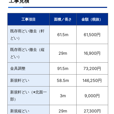
工事見積
工事項目
面積／長さ
金額（税抜）
既存雨どい撤去（軒
61.5m
61,500円
どい）
既存雨どい撤去（縦
29m
16,900円
どい）
金具調整
91.5m
73,200円
新規軒どい
58.5m
146,250円
新規軒どい（※北面一
3m
9,000円
部）
新規縦どい
29m
27,300円