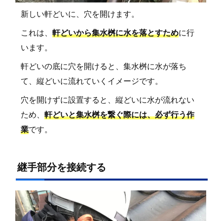
新しい軒どいに、穴を開けます。
これは、
軒どいから集水桝に水を落とすため
に行
います。
軒どいの底に穴を開けると、集水桝に水が落ち
て、縦どいに流れていくイメージです。
穴を開けずに設置すると、縦どいに水が流れない
ため、
軒どいと集水桝を繋ぐ際には、必ず行う作
業
です。
継手部分を接続する