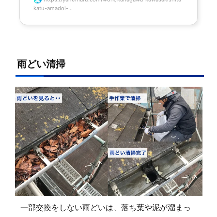
katu-amadoi-...
雨どい清掃
一部交換をしない雨どいは、落ち葉や泥が溜まっ