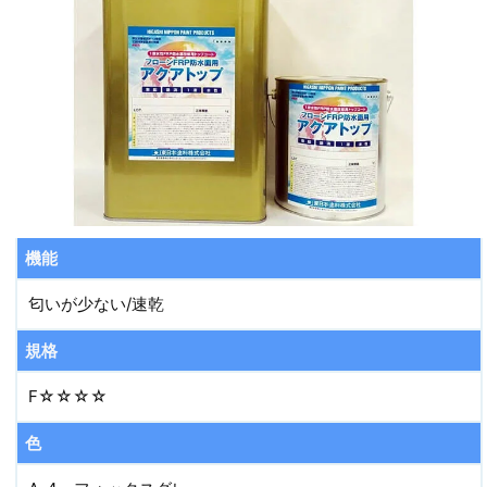
機能
匂いが少ない/速乾
規格
F☆☆☆☆
色