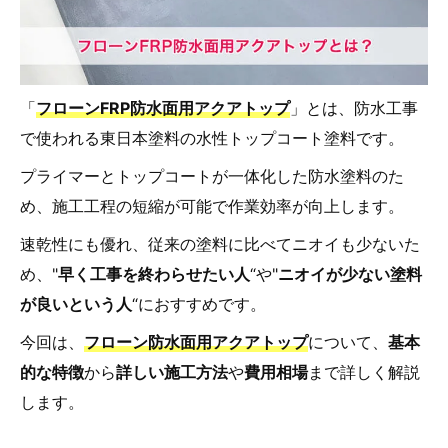
「
フローンFRP防水面用アクアトップ
」とは、防水工事
で使われる東日本塗料の水性トップコート塗料です。
プライマーとトップコートが一体化した防水塗料のた
め、施工工程の短縮が可能で作業効率が向上します。
速乾性にも優れ、従来の塗料に比べてニオイも少ないた
め、"
早く工事を終わらせたい人
“や"
ニオイが少ない塗料
が良いという人
“におすすめです。
今回は、
フローン防水面用アクアトップ
について、
基本
的な特徴
から
詳しい施工方法
や
費用相場
まで詳しく解説
します。