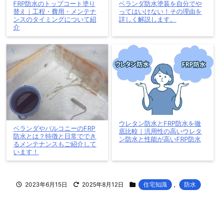
FRP防水のトップコート塗り
ベランダ防水塗装を自分でや
替え｜工程・費用・メンテナ
ってはいけない！その理由を
ンスのタイミングについて紹
詳しく解説します。
介
ウレタン防水とFRP防水を徹
ベランダやバルコニーのFRP
底比較｜汎用性の高いウレタ
防水とは？特徴と日常ででき
ン防水と性能が高いFRP防水
るメンテナンスもご紹介して
います！
2023年6月15日
2025年8月12日
住宅知識
,
防水